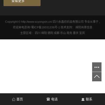
查看更多
Copyright © http://www.scyongxin.cn/ 四川永鑫纺织品有限公司 专业从事于 ,
欢迎来电咨询!
蜀ICP备16031336号-1
技术支持：
绵阳尚景信息
主营区域：
四川
绵阳
德阳
成都
乐山
南充
重庆
宜宾
首页
电话
联系