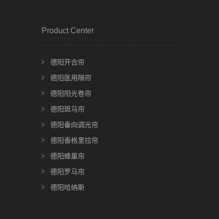
Product Center
德阳开合帘
德阳医用隔帘
德阳阳光卷帘
德阳斑马帘
德阳垂向调光帘
德阳香格里拉帘
德阳蜂巢帘
德阳罗马帘
德阳哈纳斯