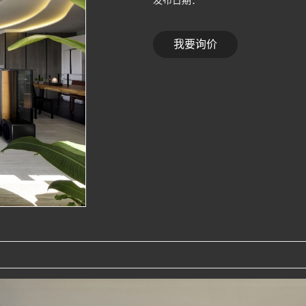
发布日期：
我要询价