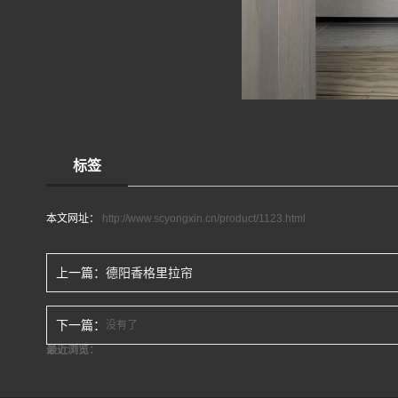
标签
本文网址：
http://www.scyongxin.cn/product/1123.html
上一篇：
德阳香格里拉帘
下一篇：
没有了
最近浏览：