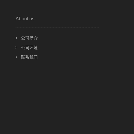
About us
公司简介
公司环境
联系我们