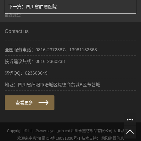
下一篇：
四川省肿瘤医院
最近浏览：
Contact us
全国服务电话：0816-2372387、13981152668
投诉建议热线：0816-2360238
咨询QQ：623603649
地址：四川省绵阳市涪城区毅德商贸城B区布艺城
查看更多
Copyright © http://www.scyongxin.cn/ 四川永鑫纺织品有限公司 专业从事于 ,
欢迎来电咨询!
蜀ICP备16031336号-1
技术支持：
绵阳尚景信息